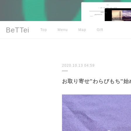
BeTTei
Top
Menu
Map
Gift
2020.10.13 04:59
お取り寄せ"わらびもち"始