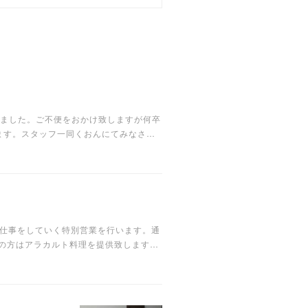
りました。ご不便をおかけ致しますが何卒
ます。スタッフ一同くおんにてみなさ…
緒に仕事をしていく特別営業を行います。通
希望の方はアラカルト料理を提供致します…