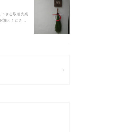
て下さる取引先業
をお迎えくださ…
。