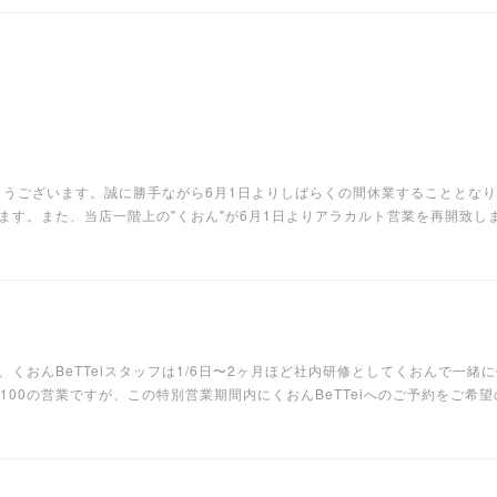
がとうございます。誠に勝手ながら6月1日よりしばらくの間休業することとな
ます。また、当店一階上の"くおん"が6月1日よりアラカルト営業を再開致し
くおんBeTTeiスタッフは1/6日〜2ヶ月ほど社内研修としてくおんで一
12,100の営業ですが、この特別営業期間内にくおんBeTTeiへのご予約をご