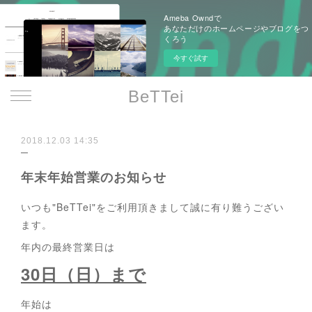
Ameba Owndで
あなただけのホームページやブログをつ
くろう
今すぐ試す
BeTTei
2018.12.03 14:35
年末年始営業のお知らせ
いつも"BeTTei"をご利用頂きまして誠に有り難うござい
ます。
年内の最終営業日は
30日（日）まで
年始は