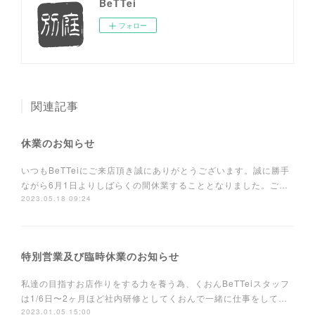
BeTTei
フォロー
関連記事
休業のお知らせ
いつもBeTTeiにご来店頂き誠にありがとうございます。誠に勝手
ながら6月1日よりしばらくの間休業することとなりました。ご…
2023.05.18 09:24
特別営業及び臨時休業のお知らせ
私達の目指すお店作りをする力を養う為、くおんBeTTeiスタッフ
は1/6日〜2ヶ月ほど社内研修としてくおんで一緒に仕事をして…
2023.01.05 15:00